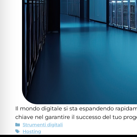
 sicuro per crisi
tà adatta per ADHD
tà per cecità
à sicura per epilessia
Il mondo digitale si sta espandendo rapidame
chiave nel garantire il successo del tuo prog
Strumenti digitali
Hosting