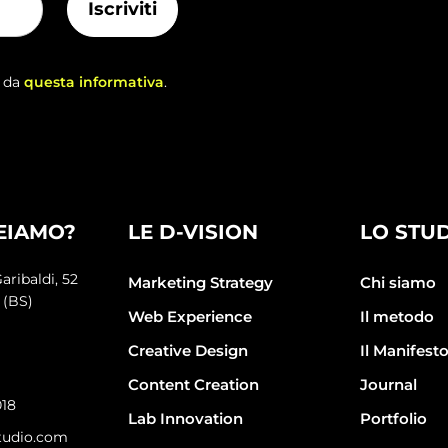
o da
questa informativa
.
EIAMO?
LE D-VISION
LO STU
aribaldi, 52
Marketing Strategy
Chi siamo
 (BS)
Web Experience
Il metodo
Creative Design
Il Manifest
Content Creation
Journal
018
Lab Innovation
Portfolio
tudio.com