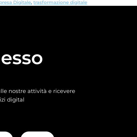
presa Digitale
,
trasformazione digitale
esso
le nostre attività e ricevere
zi digital