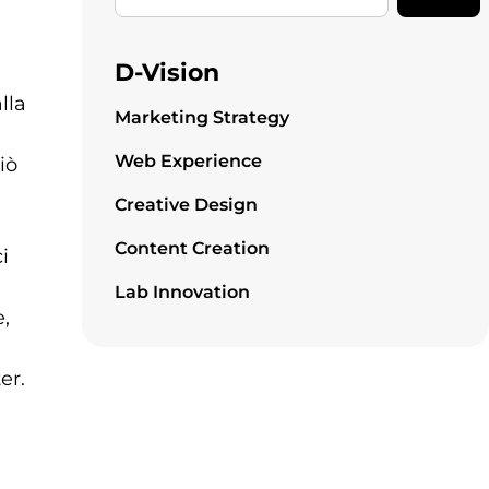
D-Vision
lla
Marketing Strategy
Web Experience
iò
Creative Design
Content Creation
i
Lab Innovation
e,
er.